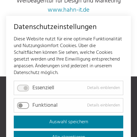
Werbeagentur für Design und Marketing
www.hahn-it.de
Datenschutzeinstellungen
Bildnachweis
Diese Website nutzt für eine optimale Funktionalität
und Nutzungskomfort Cookies. Über die
Heiko Keim Photography
Schaltflächen können Sie sehen, welche Cookies
www.heiko-keim.de
gesetzt werden und Ihre Einwilligung entsprechend
anpassen. Änderungen sind jederzeit in unserem
Datenschutz möglich.
Essenziell
Details einblenden
Navigation
Kontakt & Anfahrt
überspringen
Datenschutz
Funktional
Details einblenden
Impressum
Auswahl speichern
AGB