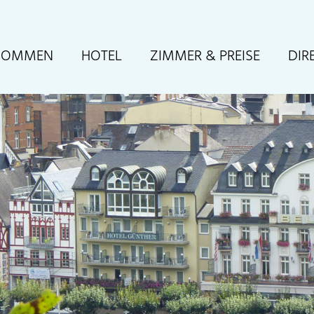
TION
KOMMEN
HOTEL
ZIMMER & PREISE
DIR
RINGEN