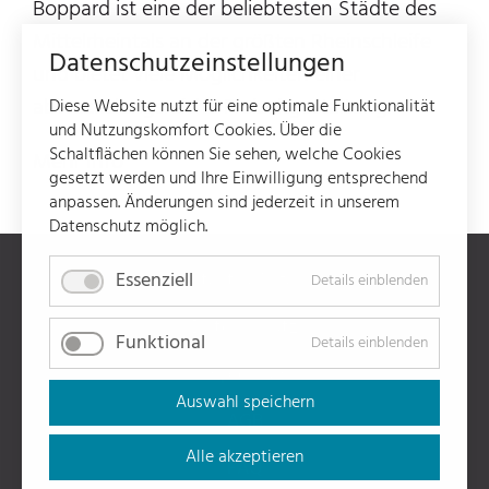
Boppard ist eine der beliebtesten Städte des
Mittelrheintals an der größten Rheinschleife
Datenschutzeinstellungen
und bietet viele Möglichkeiten einer
abwechslungsreiche Freizeitgestaltung.
Diese Website nutzt für eine optimale Funktionalität
und Nutzungskomfort Cookies. Über die
Schaltflächen können Sie sehen, welche Cookies
Mehr Info
gesetzt werden und Ihre Einwilligung entsprechend
anpassen. Änderungen sind jederzeit in unserem
Datenschutz möglich.
Essenziell
Navigation
Kontakt & Anfahrt
Details einblenden
überspringen
Datenschutz
Funktional
Details einblenden
Impressum
Auswahl speichern
AGB
Alle akzeptieren
FAQ